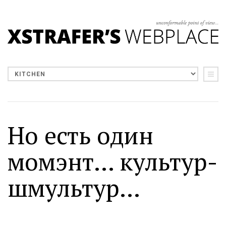
Но есть один
момэнт... культур-
шмультур...