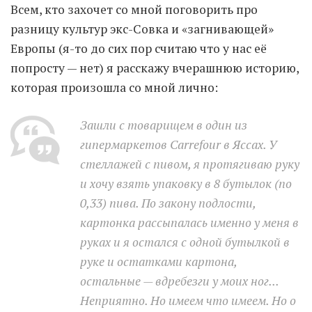
Всем, кто захочет со мной поговорить про
разницу культур экс-Совка и «загнивающей»
Moldova sightseeings
Европы (я-то до сих пор считаю что у нас её
Blog Archives
попросту — нет) я расскажу вчерашнюю историю,
To-Do
которая произошла со мной лично:
Wishlist
Связаться со мной
Зашли с товарищем в один из
гипермаркетов Carrefour в Яссах. У
стеллажей с пивом, я протягиваю руку
TAGZZZZ
и хочу взять упаковку в 8 бутылок (по
24-70/2.8
(52)
35mm/1.4
(14)
0,33) пива. По закону подлости,
75mm/f1.2
(17)
85/1.4D
(15)
картонка рассыпалась именно у меня в
automotive
(22)
Balti
(32)
D800
(88)
руках и я остался с одной бутылкой в
drone
(19)
fujifilm
(28)
hobby
(32)
руке и остатками картона,
homestudio
(16)
howto
(17)
остальные — вдребезги у моих ног...
Internet
(43)
Kate
(56)
kitchen
(27)
mavic2pro
(20)
MavicXS
(13)
Неприятно. Но имеем что имеем. Но о