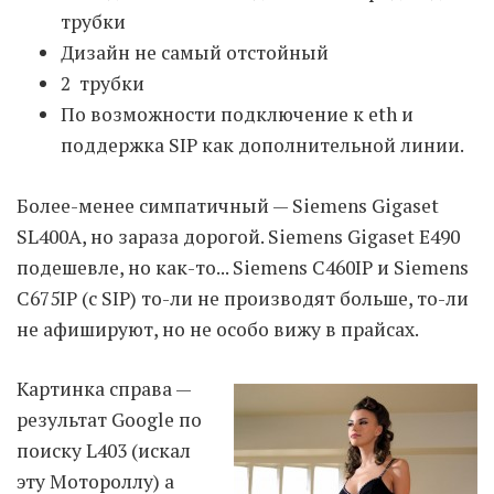
трубки
Дизайн не самый отстойный
Moldova sightseeings
2 трубки
Blog Archives
По возможности подключение к eth и
To-Do
поддержка SIP как дополнительной линии.
Wishlist
Связаться со мной
Более-менее симпатичный — Siemens Gigaset
SL400A, но зараза дорогой. Siemens Gigaset E490
подешевле, но как-то... Siemens C460IP и Siemens
TAGZZZZ
C675IP (c SIP) то-ли не производят больше, то-ли
24-70/2.8
(52)
35mm/1.4
(14)
не афишируют, но не особо вижу в прайсах.
75mm/f1.2
(17)
85/1.4D
(15)
automotive
(22)
Balti
(32)
D800
(88)
Картинка справа —
drone
(19)
fujifilm
(28)
hobby
(32)
homestudio
(16)
howto
(17)
результат Google по
Internet
(43)
Kate
(56)
kitchen
(27)
поиску L403 (искал
mavic2pro
(20)
MavicXS
(13)
эту Мотороллу) а