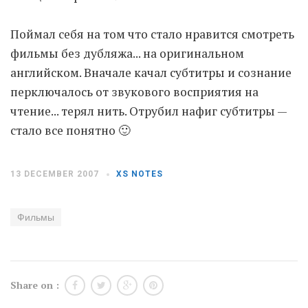
Поймал себя на том что стало нравится смотреть
Moldova sightseeings
фильмы без дубляжа... на оригинальном
Blog Archives
английском. Вначале качал субтитры и сознание
To-Do
перключалось от звукового восприятия на
Wishlist
чтение... терял нить. Отрубил нафиг субтитры —
Связаться со мной
стало все понятно 🙂
TAGZZZZ
13 DECEMBER 2007
XS NOTES
24-70/2.8
(52)
35mm/1.4
(14)
75mm/f1.2
(17)
85/1.4D
(15)
Фильмы
automotive
(22)
Balti
(32)
D800
(88)
drone
(19)
fujifilm
(28)
hobby
(32)
homestudio
(16)
howto
(17)
Internet
(43)
Kate
(56)
kitchen
(27)
Share on :
mavic2pro
(20)
MavicXS
(13)