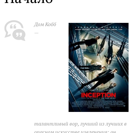
Moldova sightseeings
Blog Archives
Дом Кобб
To-Do
—
Wishlist
Связаться со мной
TAGZZZZ
24-70/2.8
(52)
35mm/1.4
(14)
75mm/f1.2
(17)
85/1.4D
(15)
automotive
(22)
Balti
(32)
D800
(88)
drone
(19)
fujifilm
(28)
hobby
(32)
homestudio
(16)
howto
(17)
Internet
(43)
Kate
(56)
kitchen
(27)
талантливый вор, лучший из лучших в
mavic2pro
(20)
MavicXS
(13)
опасном искусстве извлечения: он