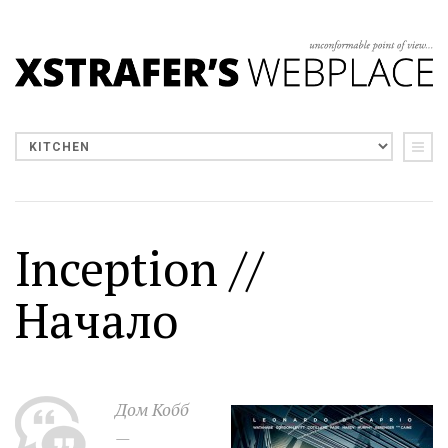
Inception //
Начало
Дом Кобб
—