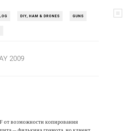
LOG
DIY, HAM & DRONES
GUNS
N
AY 2009
DF от возможности копирования
защита — филькина грамота, но клиент