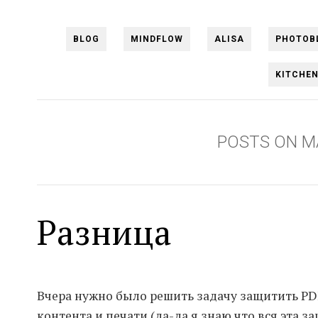
BLOG
MINDFLOW
ALISA
PHOTOB
KITCHE
POSTS ON M
Разница
Вчера нужно было решить задачу защитить P
контента и печати (да-да я знаю что вся эта 