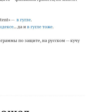
Moldova sightseeings
ntent» —
в гугле
.
Blog Archives
ндексе
... да и
в гугле тоже
.
To-Do
Wishlist
ограммы по защите, на русском — кучу
Связаться со мной
TAGZZZZ
24-70/2.8
(52)
35mm/1.4
(14)
75mm/f1.2
(17)
85/1.4D
(15)
automotive
(22)
Balti
(32)
D800
(88)
drone
(19)
fujifilm
(28)
hobby
(32)
homestudio
(16)
howto
(17)
Internet
(43)
Kate
(56)
kitchen
(27)
mavic2pro
(20)
MavicXS
(13)