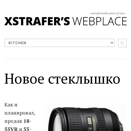
Новое стеклышко
Как и
планировал,
продав
18-
55VR
и
55-