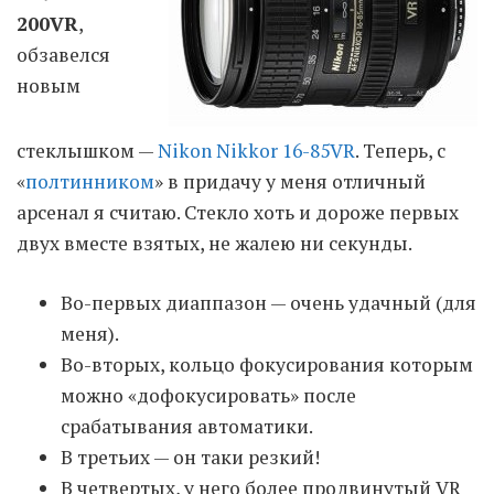
200VR
,
обзавелся
Moldova sightseeings
новым
Blog Archives
To-Do
Wishlist
стеклышком —
Nikon Nikkor 16-85VR
. Теперь, с
Связаться со мной
«
полтинником
» в придачу у меня отличный
арсенал я считаю. Стекло хоть и дороже первых
двух вместе взятых, не жалею ни секунды.
TAGZZZZ
Во-первых диаппазон — очень удачный (для
24-70/2.8
(52)
35mm/1.4
(14)
75mm/f1.2
(17)
85/1.4D
(15)
меня).
automotive
(22)
Balti
(32)
D800
(88)
Во-вторых, кольцо фокусирования которым
drone
(19)
fujifilm
(28)
hobby
(32)
можно «дофокусировать» после
homestudio
(16)
howto
(17)
срабатывания автоматики.
Internet
(43)
Kate
(56)
kitchen
(27)
В третьих — он таки резкий!
mavic2pro
(20)
MavicXS
(13)
В четвертых, у него более продвинутый VR