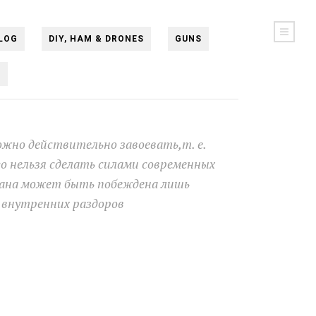
LOG
DIY, HAM & DRONES
GUNS
N
ожно действительно завоевать,т. е.
го нельзя сделать силами современных
рана может быть побеждена лишь
 внутренних раздоров