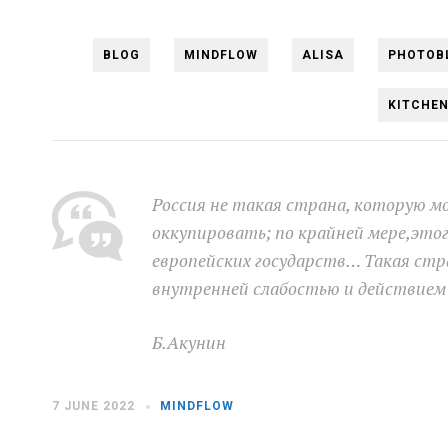
BLOG
MINDFLOW
ALISA
PHOTOB
KITCHE
Россия не такая страна, которую м
оккупировать; по крайней мере,это
европейских государств… Такая ст
внутренней слабостью и действием
Б.Акунин
7 JUNE 2022
MINDFLOW