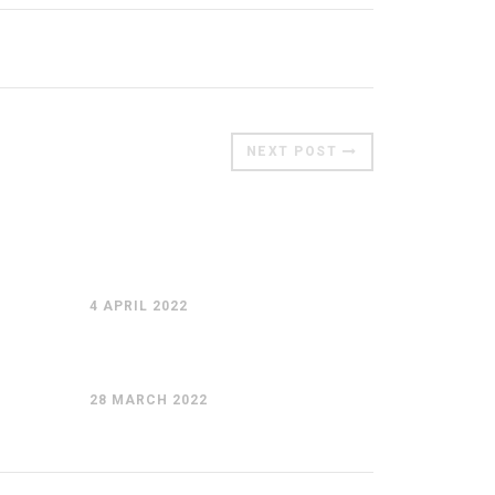
Moldova sightseeings
Blog Archives
To-Do
Wishlist
NEXT POST
Связаться со мной
TAGZZZZ
24-70/2.8
(52)
35mm/1.4
(14)
4 APRIL 2022
75mm/f1.2
(17)
85/1.4D
(15)
automotive
(22)
Balti
(32)
D800
(88)
drone
(19)
fujifilm
(28)
hobby
(32)
28 MARCH 2022
homestudio
(16)
howto
(17)
Internet
(43)
Kate
(56)
kitchen
(27)
mavic2pro
(20)
MavicXS
(13)