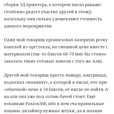
сборки 3Д принтера, о котором писал раньше.
Особенно радует участие друзей в этом))
Moldova sightseeings
поскольку они сильно удешевляют стоимость
Blog Archives
данного мероприятия
To-Do
Wishlist
Один мой товарищ организовал лазерную резку
Связаться со мной
панелей из оргстекла, по смешной цене вместе с
материалом (так-то баксов 60-70 мне бы стоило
заказать такие готовые панели с того же Али).
TAGZZZZ
24-70/2.8
(52)
35mm/1.4
(14)
Другой мой товарищ просто нашару, какгрицца,
75mm/f1.2
(17)
85/1.4D
(15)
подогнал «малинку», о которой я писал, что при
automotive
(22)
Balti
(32)
D800
(88)
«обычной» цене в 34 баксов, её нигде не найти. А
drone
(19)
fujifilm
(28)
hobby
(32)
на али она уже под сотню бачей стоит. Ещё
homestudio
(16)
howto
(17)
Internet
(43)
Kate
(56)
kitchen
(27)
осваиваю Fusion360, ибо в нем сча правильные
mavic2pro
(20)
MavicXS
(13)
пацаны дизайнер нужные штуки, да и полная