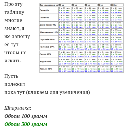
Про эту
таблицу
Moldova sightseeings
многие
Blog Archives
знают, я
To-Do
же запощу
Wishlist
её тут
Связаться со мной
чтобы не
искать.
TAGZZZZ
Пусть
24-70/2.8
(52)
35mm/1.4
(14)
полежит
75mm/f1.2
(17)
85/1.4D
(15)
пока тут (кликаем для увеличения)
automotive
(22)
Balti
(32)
D800
(88)
drone
(19)
fujifilm
(28)
hobby
(32)
Шпаргалка
:
homestudio
(16)
howto
(17)
Объем 100 грамм
Internet
(43)
Kate
(56)
kitchen
(27)
Объем 300 грамм
mavic2pro
(20)
MavicXS
(13)