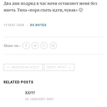
Два дня подряд в час ночи оставляет меня без
инета. Типа «пора спать идти, чувак» 🙂
Moldova sightseeings
Blog Archives
To-Do
10 MAY 2008
XS NOTES
Wishlist
Связаться со мной
Share on :
TAGZZZZ
24-70/2.8
(52)
35mm/1.4
(14)
PREVIOUS POST
NEXT POST
75mm/f1.2
(17)
85/1.4D
(15)
automotive
(22)
Balti
(32)
D800
(88)
RELATED POSTS
drone
(19)
fujifilm
(28)
hobby
(32)
homestudio
(16)
howto
(17)
XS???
Internet
(43)
Kate
(56)
kitchen
(27)
20 JANUARY 2007
mavic2pro
(20)
MavicXS
(13)