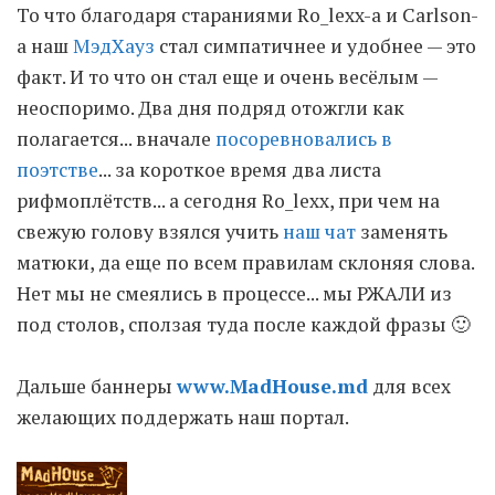
То что благодаря стараниями Ro_lexx-a и Carlson-
a наш
МэдХауз
стал симпатичнее и удобнее — это
Moldova sightseeings
факт. И то что он стал еще и очень весёлым —
Blog Archives
неоспоримо. Два дня подряд отожгли как
To-Do
полагается... вначале
посоревновались в
Wishlist
поэтстве
... за короткое время два листа
Связаться со мной
рифмоплётств... а сегодня Ro_lexx, при чем на
свежую голову взялся учить
наш чат
заменять
матюки, да еще по всем правилам склоняя слова.
TAGZZZZ
Нет мы не смеялись в процессе... мы РЖАЛИ из
24-70/2.8
(52)
35mm/1.4
(14)
под столов, сползая туда после каждой фразы 🙂
75mm/f1.2
(17)
85/1.4D
(15)
automotive
(22)
Balti
(32)
D800
(88)
Дальше баннеры
www.MadHouse.md
для всех
drone
(19)
fujifilm
(28)
hobby
(32)
желающих поддержать наш портал.
homestudio
(16)
howto
(17)
Internet
(43)
Kate
(56)
kitchen
(27)
mavic2pro
(20)
MavicXS
(13)