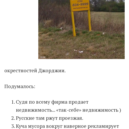
Moldova sightseeings
Blog Archives
To-Do
Wishlist
Связаться со мной
TAGZZZZ
окрестностей Джорджии.
24-70/2.8
(52)
35mm/1.4
(14)
Подумалось:
75mm/f1.2
(17)
85/1.4D
(15)
automotive
(22)
Balti
(32)
D800
(88)
drone
(19)
fujifilm
(28)
hobby
(32)
Судя по всему фирма продает
homestudio
(16)
howto
(17)
недвижимость... «так-себе» недвижимость )
Internet
(43)
Kate
(56)
kitchen
(27)
Русские там ржут проезжая.
mavic2pro
(20)
MavicXS
(13)
Куча мусора вокруг наверное рекламирует