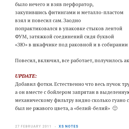
было нечего и взяв перфоратор,
закупившись фитингами и металло-пластом
взял и повесил сам. Заодно
попрактиковался в упаковке стыков лентой
ФУМ, затяжкой соединений сидя буквой
«ЗЮ» в шкафчике под раковной и в собирании 
Повесил, включил, все работает, получилось ак
UPDATE:
Добавил фотки. Естественно что весь пучок тр
а он вместе с бойлером запрятан в выделенну
механическому фильтру видно сколько гуано с
был не ржавого цвета, а «белий-белий» 🙂
27 FEBRUARY 2011
XS NOTES