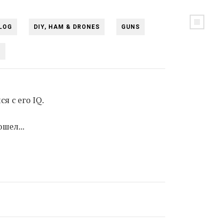
LOG
DIY, HAM & DRONES
GUNS
N
я с его IQ.
шел...