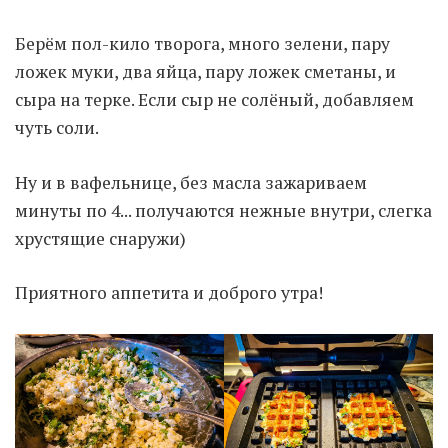
Берём пол-кило творога, много зелени, пару
Moldova sightseeings
ложек муки, два яйца, пару ложек сметаны, и
Blog Archives
сыра на терке. Если сыр не солёный, добавляем
To-Do
чуть соли.
Wishlist
Связаться со мной
Ну и в вафельнице, без масла зажариваем
минуты по 4... получаются нежные внутри, слегка
хрустящие снаружи)
TAGZZZZ
24-70/2.8
(52)
35mm/1.4
(14)
Приятного аппетита и доброго утра!
75mm/f1.2
(17)
85/1.4D
(15)
automotive
(22)
Balti
(32)
D800
(88)
drone
(19)
fujifilm
(28)
hobby
(32)
homestudio
(16)
howto
(17)
Internet
(43)
Kate
(56)
kitchen
(27)
mavic2pro
(20)
MavicXS
(13)