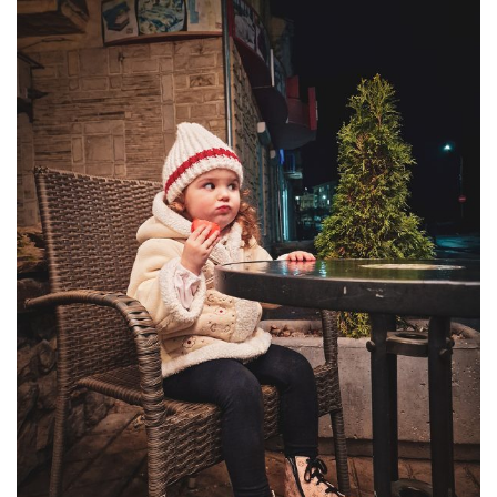
Moldova sightseeings
Blog Archives
To-Do
Wishlist
Связаться со мной
TAGZZZZ
24-70/2.8
(52)
35mm/1.4
(14)
75mm/f1.2
(17)
85/1.4D
(15)
automotive
(22)
Balti
(32)
D800
(88)
drone
(19)
fujifilm
(28)
hobby
(32)
homestudio
(16)
howto
(17)
Internet
(43)
Kate
(56)
kitchen
(27)
mavic2pro
(20)
MavicXS
(13)