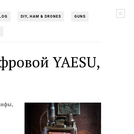
LOG
DIY, HAM & DRONES
GUNS
N
ифровой YAESU,
инфы,