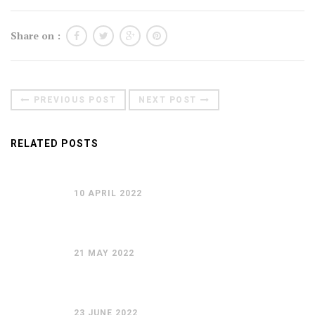
Moldova sightseeings
Share on :
Blog Archives
To-Do
Wishlist
PREVIOUS POST
NEXT POST
Связаться со мной
RELATED POSTS
TAGZZZZ
24-70/2.8
(52)
35mm/1.4
(14)
10 APRIL 2022
75mm/f1.2
(17)
85/1.4D
(15)
automotive
(22)
Balti
(32)
D800
(88)
drone
(19)
fujifilm
(28)
hobby
(32)
21 MAY 2022
homestudio
(16)
howto
(17)
Internet
(43)
Kate
(56)
kitchen
(27)
mavic2pro
(20)
MavicXS
(13)
23 JUNE 2022