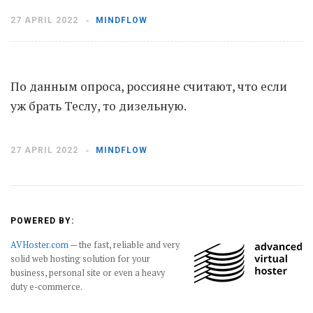
27 APRIL 2022
MINDFLOW
Moldova sightseeings
Blog Archives
To-Do
По данным опроса, россияне считают, что если
Wishlist
уж брать Теслу, то дизельную.
Связаться со мной
27 APRIL 2022
MINDFLOW
TAGZZZZ
24-70/2.8
(52)
35mm/1.4
(14)
75mm/f1.2
(17)
85/1.4D
(15)
POWERED BY:
automotive
(22)
Balti
(32)
D800
(88)
drone
(19)
fujifilm
(28)
hobby
(32)
AVHoster.com
— the fast, reliable and very
solid web hosting solution for your
homestudio
(16)
howto
(17)
business, personal site or even a heavy
Internet
(43)
Kate
(56)
kitchen
(27)
duty e-commerce.
mavic2pro
(20)
MavicXS
(13)