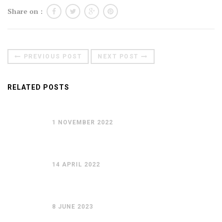
Share on :
Moldova sightseeings
Blog Archives
To-Do
PREVIOUS POST
NEXT POST
Wishlist
Связаться со мной
RELATED POSTS
TAGZZZZ
1 NOVEMBER 2022
24-70/2.8
(52)
35mm/1.4
(14)
75mm/f1.2
(17)
85/1.4D
(15)
automotive
(22)
Balti
(32)
D800
(88)
14 APRIL 2022
drone
(19)
fujifilm
(28)
hobby
(32)
homestudio
(16)
howto
(17)
Internet
(43)
Kate
(56)
kitchen
(27)
8 JUNE 2023
mavic2pro
(20)
MavicXS
(13)