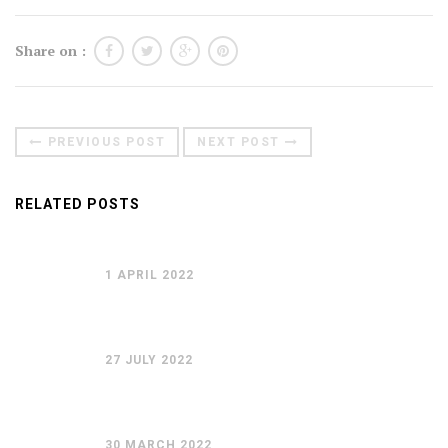
Moldova sightseeings
Share on :
Blog Archives
To-Do
Wishlist
PREVIOUS POST
NEXT POST
Связаться со мной
RELATED POSTS
TAGZZZZ
24-70/2.8
(52)
35mm/1.4
(14)
1 APRIL 2022
75mm/f1.2
(17)
85/1.4D
(15)
automotive
(22)
Balti
(32)
D800
(88)
drone
(19)
fujifilm
(28)
hobby
(32)
27 JULY 2022
homestudio
(16)
howto
(17)
Internet
(43)
Kate
(56)
kitchen
(27)
mavic2pro
(20)
MavicXS
(13)
30 MARCH 2022