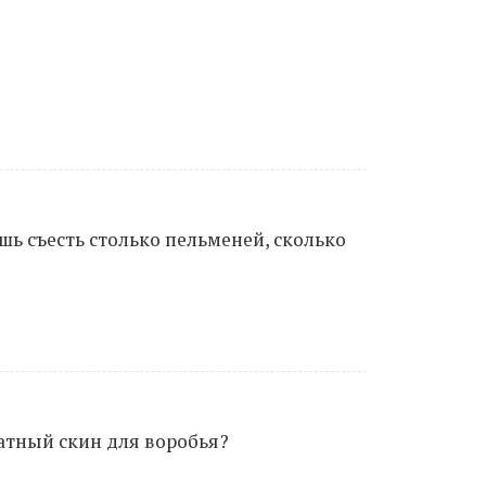
Moldova sightseeings
Blog Archives
To-Do
Wishlist
Связаться со мной
шь съесть столько пельменей, сколько
TAGZZZZ
24-70/2.8
(52)
35mm/1.4
(14)
75mm/f1.2
(17)
85/1.4D
(15)
automotive
(22)
Balti
(32)
D800
(88)
drone
(19)
fujifilm
(28)
hobby
(32)
homestudio
(16)
howto
(17)
Internet
(43)
Kate
(56)
kitchen
(27)
латный скин для воробья?
mavic2pro
(20)
MavicXS
(13)