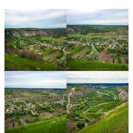
Moldova sightseeings
Blog Archives
To-Do
Wishlist
Связаться со мной
TAGZZZZ
24-70/2.8
(52)
35mm/1.4
(14)
75mm/f1.2
(17)
85/1.4D
(15)
automotive
(22)
Balti
(32)
D800
(88)
drone
(19)
fujifilm
(28)
hobby
(32)
homestudio
(16)
howto
(17)
Internet
(43)
Kate
(56)
kitchen
(27)
mavic2pro
(20)
MavicXS
(13)