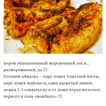
Moldova sightseeings
Blog Archives
To-Do
Wishlist
Связаться со мной
TAGZZZZ
Берем обыкновенный мороженный хек и...
24-70/2.8
(52)
35mm/1.4
(14)
размораживаем, да 🙂
75mm/f1.2
(17)
85/1.4D
(15)
Готовим обмазку — пару ложек томатной пасты,
automotive
(22)
Balti
(32)
D800
(88)
пару ложек майонеза, один выжатый лимон,
drone
(19)
fujifilm
(28)
hobby
(32)
ложки 2-3 оливыча ну и от души перца молотого
homestudio
(16)
howto
(17)
Internet
(43)
Kate
(56)
kitchen
(27)
черного и соли «шопбыло» 🙂
mavic2pro
(20)
MavicXS
(13)