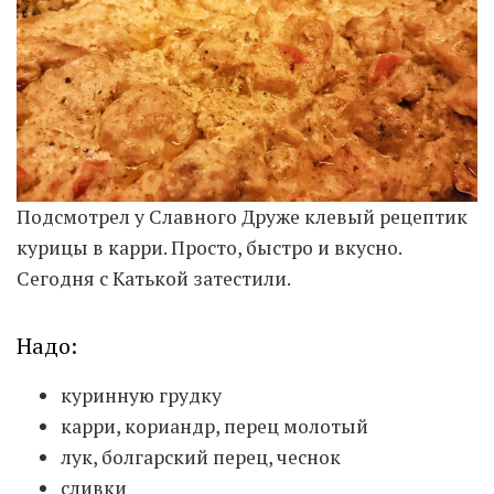
Moldova sightseeings
Blog Archives
To-Do
Wishlist
Связаться со мной
Подсмотрел у Славного Друже клевый рецептик
курицы в карри. Просто, быстро и вкусно.
TAGZZZZ
Сегодня с Катькой затестили.
24-70/2.8
(52)
35mm/1.4
(14)
75mm/f1.2
(17)
85/1.4D
(15)
Надо:
automotive
(22)
Balti
(32)
D800
(88)
drone
(19)
fujifilm
(28)
hobby
(32)
куринную грудку
homestudio
(16)
howto
(17)
карри, кориандр, перец молотый
Internet
(43)
Kate
(56)
kitchen
(27)
лук, болгарский перец, чеснок
mavic2pro
(20)
MavicXS
(13)
сливки