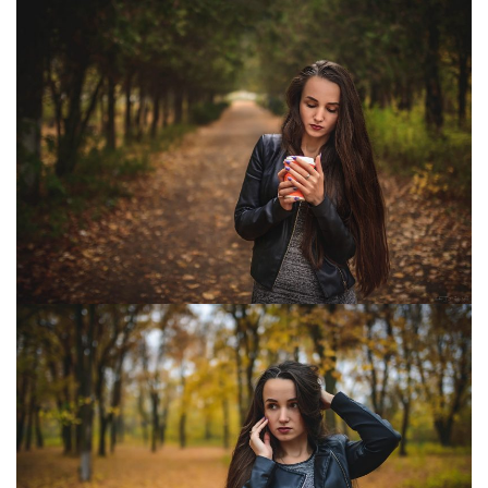
Moldova sightseeings
Blog Archives
To-Do
Wishlist
Связаться со мной
TAGZZZZ
24-70/2.8
(52)
35mm/1.4
(14)
75mm/f1.2
(17)
85/1.4D
(15)
automotive
(22)
Balti
(32)
D800
(88)
drone
(19)
fujifilm
(28)
hobby
(32)
homestudio
(16)
howto
(17)
Internet
(43)
Kate
(56)
kitchen
(27)
mavic2pro
(20)
MavicXS
(13)