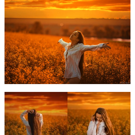
Moldova sightseeings
Blog Archives
To-Do
Wishlist
Связаться со мной
TAGZZZZ
24-70/2.8
(52)
35mm/1.4
(14)
75mm/f1.2
(17)
85/1.4D
(15)
automotive
(22)
Balti
(32)
D800
(88)
drone
(19)
fujifilm
(28)
hobby
(32)
homestudio
(16)
howto
(17)
Internet
(43)
Kate
(56)
kitchen
(27)
mavic2pro
(20)
MavicXS
(13)