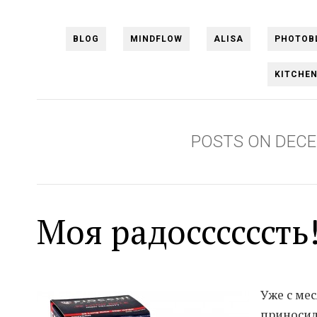
BLOG
MINDFLOW
ALISA
PHOTOB
KITCHE
POSTS ON DECE
Моя радоссссссть! 
Уже с ме
приносил