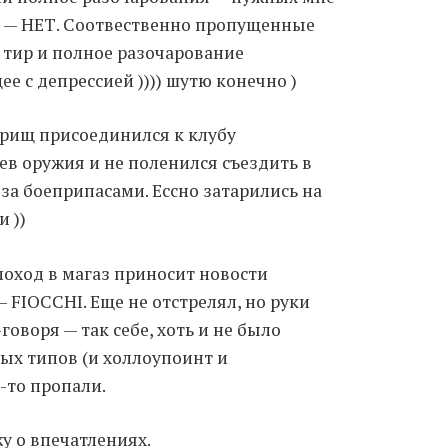
 — НЕТ. Соотвественно пропущенные
Moldova sightseeings
 тир и полное разочарование
Blog Archives
е с депрессией )))) шутю конечно )
To-Do
рищ присоединился к клубу
Wishlist
ев оружия и не поленился съездить в
Связаться со мной
за боеприпасами. Ессно затарились на
и ))
TAGZZZZ
оход в магаз приносит новости
24-70/2.8
(52)
35mm/1.4
(14)
— FIOCCHI. Еще не отстрелял, но руки
75mm/f1.2
(17)
85/1.4D
(15)
automotive
(22)
Balti
(32)
D800
(88)
говоря — так себе, хоть и не было
drone
(19)
fujifilm
(28)
hobby
(32)
азных типов (и холлоупоинт и
homestudio
(16)
howto
(17)
-то пропали.
Internet
(43)
Kate
(56)
kitchen
(27)
mavic2pro
(20)
MavicXS
(13)
у о впечатлениях.