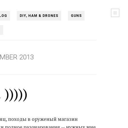
LOG
DIY, HAM & DRONES
GUNS
N
MBER 2013
)))))
сяц, походы в оруженый магазин
и полное разочарования — нужных мне