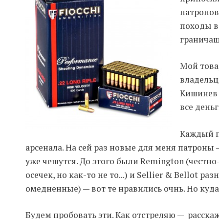
патронов
походы в
граничаще
Мой това
владельц
Кишинев 
все деньг
Каждый п
арсенала. На сей раз новые для меня патроны 
уже чешутся. До этого были Remington (честно-
осечек, но как-то не то...) и Sellier & Bellot р
омедненные) — вот те нравились очнь. Но куда
Будем пробовать эти. Как отстреляю — расскаж