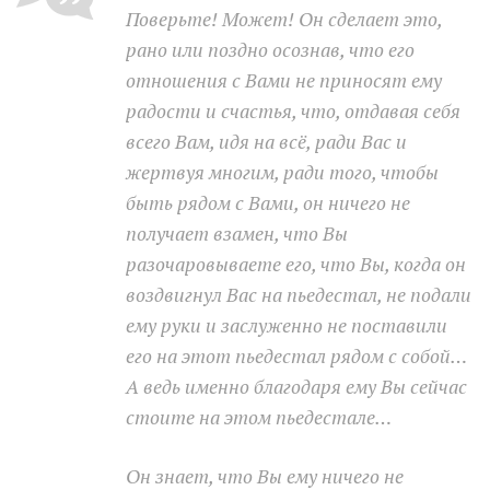
Поверьте! Может! Он сделает это,
рано или поздно осознав, что его
Moldova sightseeings
отношения с Вами не приносят ему
Blog Archives
радости и счастья, что, отдавая себя
To-Do
всего Вам, идя на всё, ради Вас и
Wishlist
жертвуя многим, ради того, чтобы
Связаться со мной
быть рядом с Вами, он ничего не
получает взамен, что Вы
разочаровываете его, что Вы, когда он
TAGZZZZ
воздвигнул Вас на пьедестал, не подали
24-70/2.8
(52)
35mm/1.4
(14)
ему руки и заслуженно не поставили
75mm/f1.2
(17)
85/1.4D
(15)
его на этот пьедестал рядом с собой…
automotive
(22)
Balti
(32)
D800
(88)
drone
(19)
fujifilm
(28)
hobby
(32)
А ведь именно благодаря ему Вы сейчас
homestudio
(16)
howto
(17)
стоите на этом пьедестале…
Internet
(43)
Kate
(56)
kitchen
(27)
mavic2pro
(20)
MavicXS
(13)
Он знает, что Вы ему ничего не