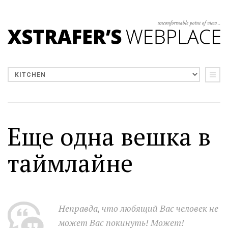
Еще одна вешка в
таймлайне
Неправда, что любящий Вас человек не
может Вас покинуть! Может!