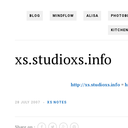
BLOG
MINDFLOW
ALISA
PHOTOB
KITCHE
xs.studioxs.info
http://xs.studioxs.info
=
h
28 JULY 2007
XS NOTES
Share on :