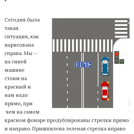
Moldova sightseeings
Сегодня была
Blog Archives
такая
To-Do
ситуация, как
Wishlist
нарисована
Связаться со мной
справа. Мы —
на синей
машине
TAGZZZZ
стоим на
24-70/2.8
(52)
35mm/1.4
(14)
красный и
75mm/f1.2
(17)
85/1.4D
(15)
нам надо
automotive
(22)
Balti
(32)
D800
(88)
прямо, при
drone
(19)
fujifilm
(28)
hobby
(32)
чем на самом
homestudio
(16)
howto
(17)
красном фонаре продублированы стрелки прямо
Internet
(43)
Kate
(56)
kitchen
(27)
и направо. Пришпилена зеленая стрелка вправо
mavic2pro
(20)
MavicXS
(13)