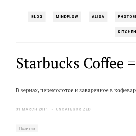
BLOG
MINDFLOW
ALISA
PHOTOB
KITCHE
Starbucks Coffee =
В зернах, перемолотое и заваренное в кофева
31 MARCH 2011
UNCATEGORIZED
Позитив