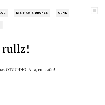
LOG
DIY, HAM & DRONES
GUNS
N
 rullz!
рке. ОТЛИЧНО! Аня, спасибо!