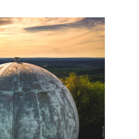
Moldova sightseeings
Blog Archives
To-Do
Wishlist
Связаться со мной
TAGZZZZ
24-70/2.8
(52)
35mm/1.4
(14)
75mm/f1.2
(17)
85/1.4D
(15)
automotive
(22)
Balti
(32)
D800
(88)
drone
(19)
fujifilm
(28)
hobby
(32)
homestudio
(16)
howto
(17)
Internet
(43)
Kate
(56)
kitchen
(27)
mavic2pro
(20)
MavicXS
(13)