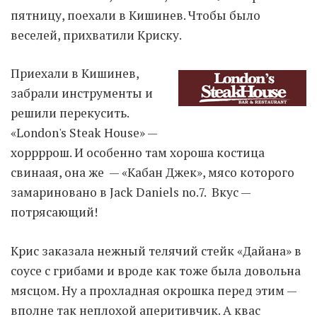
пятницу, поехали в Кишинев. Чтобы было
веселей, прихватили Криску.
Moldova sightseeings
Blog Archives
Приехали в Кишинев,
To-Do
забрали инструменты и
Wishlist
решили перекусить.
Связаться со мной
«London's Steak House» —
хоррррош. И особенно там хороша костица
TAGZZZZ
свинаая, она же — «Кабан Джек», мясо которого
замариновано в Jack Daniels no.7. Вкус —
24-70/2.8
(52)
35mm/1.4
(14)
потрясающий!
75mm/f1.2
(17)
85/1.4D
(15)
automotive
(22)
Balti
(32)
D800
(88)
drone
(19)
fujifilm
(28)
hobby
(32)
Крис заказала нежный телячий стейк «Дайана» в
homestudio
(16)
howto
(17)
соусе с грибами и вроде как тоже была довольна
Internet
(43)
Kate
(56)
kitchen
(27)
мясцом. Ну а прохладная окрошка перед этим —
mavic2pro
(20)
MavicXS
(13)
вполне так неплохой аперитивчик. А квас