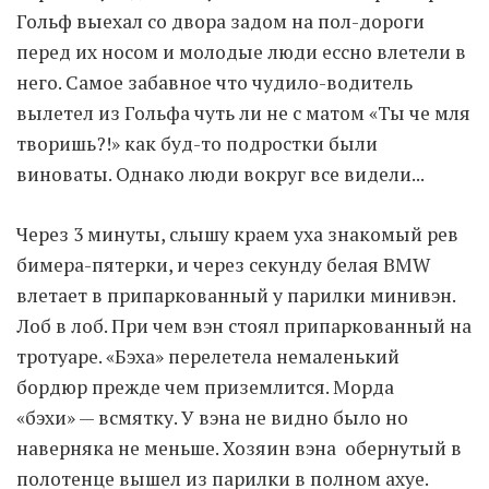
Гольф выехал со двора задом на пол-дороги
перед их носом и молодые люди ессно влетели в
Moldova sightseeings
него. Самое забавное что чудило-водитель
Blog Archives
вылетел из Гольфа чуть ли не с матом «Ты че мля
To-Do
творишь?!» как буд-то подростки были
Wishlist
виноваты. Однако люди вокруг все видели...
Связаться со мной
Через 3 минуты, слышу краем уха знакомый рев
бимера-пятерки, и через секунду белая BMW
TAGZZZZ
влетает в припаркованный у парилки минивэн.
24-70/2.8
(52)
35mm/1.4
(14)
Лоб в лоб. При чем вэн стоял припаркованный на
75mm/f1.2
(17)
85/1.4D
(15)
тротуаре. «Бэха» перелетела немаленький
automotive
(22)
Balti
(32)
D800
(88)
drone
(19)
fujifilm
(28)
hobby
(32)
бордюр прежде чем приземлится. Морда
homestudio
(16)
howto
(17)
«бэхи» — всмятку. У вэна не видно было но
Internet
(43)
Kate
(56)
kitchen
(27)
наверняка не меньше. Хозяин вэна обернутый в
mavic2pro
(20)
MavicXS
(13)
полотенце вышел из парилки в полном ахуе.