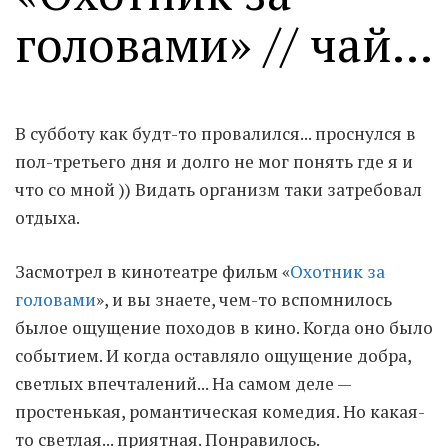
головами» // чай...
Moldova sightseeings
Blog Archives
To-Do
В субботу как будт-то провалился... проснулся в
Wishlist
пол-третьего дня и долго не мог понять где я и
Связаться со мной
что со мной )) Видать организм таки затребовал
отдыха.
TAGZZZZ
Засмотрел в кинотеатре фильм «
Охотник за
24-70/2.8
(52)
35mm/1.4
(14)
головами
», и вы знаете, чем-то вспомнилось
75mm/f1.2
(17)
85/1.4D
(15)
automotive
(22)
Balti
(32)
D800
(88)
былое ощущение походов в кино. Когда оно было
drone
(19)
fujifilm
(28)
hobby
(32)
событием. И когда оставляло ощущение добра,
homestudio
(16)
howto
(17)
светлых впечталений... На самом деле —
Internet
(43)
Kate
(56)
kitchen
(27)
простенькая, романтическая комедия. Но какая-
mavic2pro
(20)
MavicXS
(13)
то светлая... приятная. Понравилось.