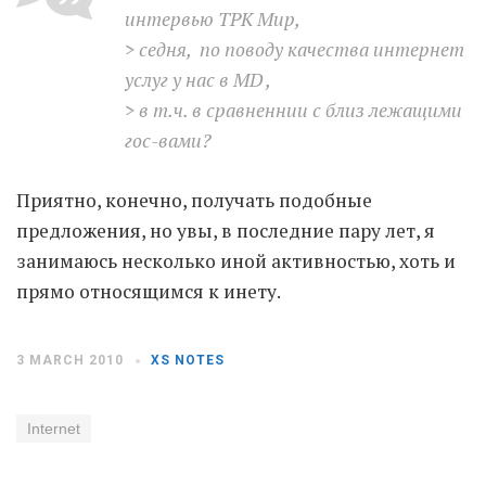
интервью ТРК Мир,
> седня, по поводу качества интернет
Moldova sightseeings
услуг у нас в MD ,
Blog Archives
> в т.ч. в сравненнии с близ лежащими
To-Do
гос-вами?
Wishlist
Связаться со мной
Приятно, конечно, получать подобные
предложения, но увы, в последние пару лет, я
занимаюсь несколько иной активностью, хоть и
TAGZZZZ
прямо относящимся к инету.
24-70/2.8
(52)
35mm/1.4
(14)
75mm/f1.2
(17)
85/1.4D
(15)
automotive
(22)
Balti
(32)
D800
(88)
3 MARCH 2010
XS NOTES
drone
(19)
fujifilm
(28)
hobby
(32)
homestudio
(16)
howto
(17)
Internet
Internet
(43)
Kate
(56)
kitchen
(27)
mavic2pro
(20)
MavicXS
(13)