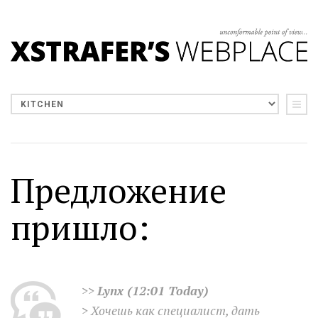
Предложение
пришло:
>>
Lynx (12:01 Today)
> Хочешь как специалист, дать