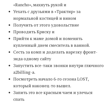
«Rancho», махнуть рукой и
Уехать с друзьями в «Трактир» за
Moldova sightseeings
нормальной костицей и вином
Blog Archives
Получить от этого удовольствие
To-Do
Проводить Криску и
Wishlist
Прийти к маме домой и поменять
Связаться со мной
купленный днем смеситель в ванной.
Сесть за комп и доделать нарезку фронт-
TAGZZZZ
энда одному сайту
Запустить все-таки звонки внутри глючного
24-70/2.8
(52)
35mm/1.4
(14)
a2billing-a.
75mm/f1.2
(17)
85/1.4D
(15)
automotive
(22)
Balti
(32)
D800
(88)
Посмотреть начало 6-го сезона LOST,
drone
(19)
fujifilm
(28)
hobby
(32)
который наконец-то вышел.
homestudio
(16)
howto
(17)
Запить это все красным чаем и улечься
Internet
(43)
Kate
(56)
kitchen
(27)
спать
mavic2pro
(20)
MavicXS
(13)