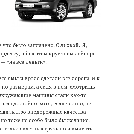
Moldova sightseeings
Blog Archives
To-Do
Wishlist
а что было заплачено. С лихвой. Я,
Связаться со мной
тюардессу, ибо в этом круизном лайнере
 — «на все деньги».
TAGZZZZ
се ямы и вроде сделали все дороги. И к
24-70/2.8
(52)
35mm/1.4
(14)
 по размерам, а сидя в нем, смотришь
75mm/f1.2
(17)
85/1.4D
(15)
. Окружающие машины стали как-то
automotive
(22)
Balti
(32)
D800
(88)
есьма достойно, хотя, если честно, не
drone
(19)
fujifilm
(28)
hobby
(32)
пешить. Про внедорожные качества
homestudio
(16)
howto
(17)
но тоже не особо было бы желание.
Internet
(43)
Kate
(56)
kitchen
(27)
 только влезть в грязь но и вылезти.
mavic2pro
(20)
MavicXS
(13)