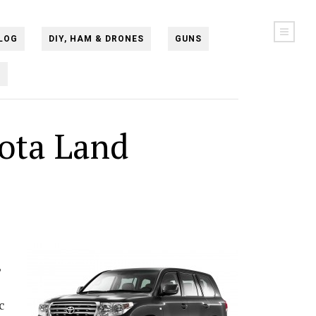
LOG
DIY, HAM & DRONES
GUNS
N
ota Land
,
с