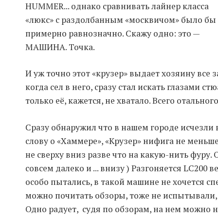
HUMMER... однако сравнивать лайнер класса
«люкс» с раздолбанным «москвичом» было бы
примерно равнозначно. Скажу одно: это —
МАШИНА. Точка.
И уж точно этот «крузер» выдает хозяину все з
когда сел в него, сразу стал искать глазами с
только её, кажется, не хватало. Всего отального
Сразу обнаружил что в нашем городе исчезли в
слову о «Хаммере», «Крузер» нифига не меньше
не сверху вниз разве что на какую-нить фуру
совсем далеко и ... внизу ) Разгоняется LC200 в
особо пытались, в такой машине не хочется с
можно почитать обзоры, тоже не испытывали, 
Одно радует, судя по обзорам, на нем можно не