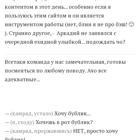
контентом в этот день... особенно если я
пользуюсь этим сайтом и он является
Moldova sightseeings
инструментом работы (нет, блин я не про бэш! 🙂
Blog Archives
). Странно другое, - Аркадий не заявился с
To-Do
очередной ехидной улыбкой... подождать чо?
Wishlist
Связаться со мной
Всетаки команда у нас замечательная, готовы
посмеяться по любому поводу. Ачо все
TAGZZZZ
адекватные...
24-70/2.8
(52)
35mm/1.4
(14)
75mm/f1.2
(17)
85/1.4D
(15)
automotive
(22)
Balti
(32)
D800
(88)
drone
(19)
fujifilm
(28)
hobby
(32)
—
(камрад, устало)
Хочу бублик...
homestudio
(16)
howto
(17)
—
(я, сходу)
Хочешь в рот бублик?
Internet
(43)
Kate
(56)
kitchen
(27)
—
(камрад, проржавшись)
НЕТ, просто хочу
mavic2pro
(20)
MavicXS
(13)
бублик!