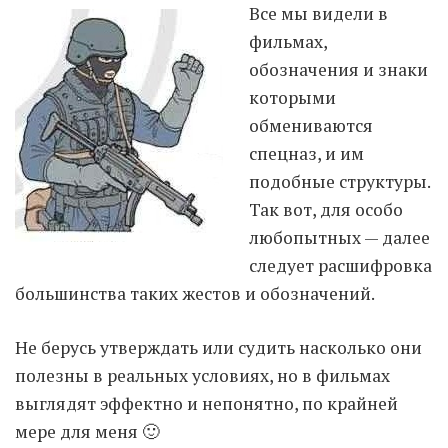
Все мы видели в
фильмах,
Moldova sightseeings
обозначения и знаки
Blog Archives
которыми
To-Do
обмениваются
Wishlist
спецназ, и им
Связаться со мной
подобные структуры.
Так вот, для особо
любопытных — далее
TAGZZZZ
следует расшифровка
24-70/2.8
(52)
35mm/1.4
(14)
большинства таких жестов и обозначений.
75mm/f1.2
(17)
85/1.4D
(15)
automotive
(22)
Balti
(32)
D800
(88)
Не берусь утверждать или судить насколько они
drone
(19)
fujifilm
(28)
hobby
(32)
полезны в реальных условиях, но в фильмах
homestudio
(16)
howto
(17)
выглядят эффектно и непонятно, по крайней
Internet
(43)
Kate
(56)
kitchen
(27)
mavic2pro
(20)
MavicXS
(13)
мере для меня 🙂