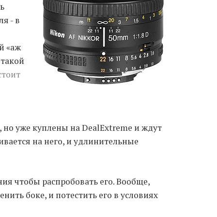
ь
я - в
Moldova sightseeings
Blog Archives
й «аж
To-Do
 такой
Wishlist
стоит
Связаться со мной
.
TAGZZZZ
 но уже куплены на DealExtreme и ждут
24-70/2.8
(52)
35mm/1.4
(14)
ивается на него, и удлинительные
75mm/f1.2
(17)
85/1.4D
(15)
automotive
(22)
Balti
(32)
D800
(88)
drone
(19)
fujifilm
(28)
hobby
(32)
ия чтобы распробовать его. Вообще,
homestudio
(16)
howto
(17)
енить боке, и потестить его в условиях
Internet
(43)
Kate
(56)
kitchen
(27)
mavic2pro
(20)
MavicXS
(13)