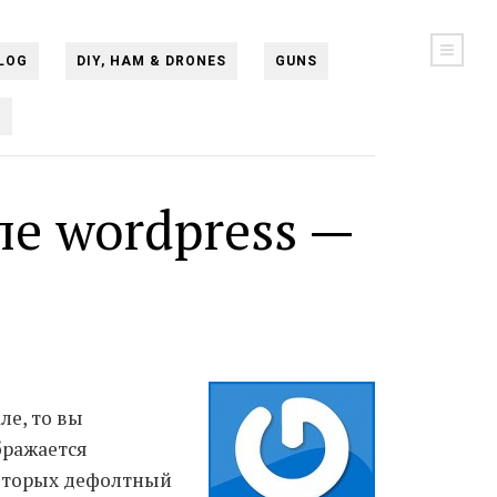
LOG
DIY, HAM & DRONES
GUNS
N
е wordpress —
ле, то вы
бражается
которых дефолтный