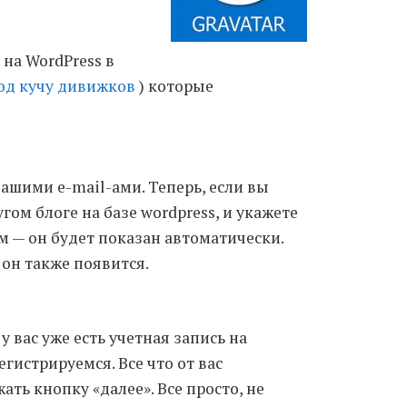
Moldova sightseeings
 на WordPress в
Blog Archives
од кучу дивижков
) которые
To-Do
Wishlist
Связаться со мной
вашими e-mail-ами. Теперь, если вы
ом блоге на базе wordpress, и укажете
TAGZZZZ
м — он будет показан автоматически.
24-70/2.8
(52)
35mm/1.4
(14)
 он также появится.
75mm/f1.2
(17)
85/1.4D
(15)
automotive
(22)
Balti
(32)
D800
(88)
drone
(19)
fujifilm
(28)
hobby
(32)
 вас уже есть учетная запись на
homestudio
(16)
howto
(17)
регистрируемся. Все что от вас
Internet
(43)
Kate
(56)
kitchen
(27)
ать кнопку «далее». Все просто, не
mavic2pro
(20)
MavicXS
(13)