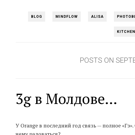
BLOG
MINDFLOW
ALISA
PHOTOB
KITCHE
POSTS ON SEPT
3g в Молдове...
У Orange в последний год связь — полное «Гэ».
чему радоваться?