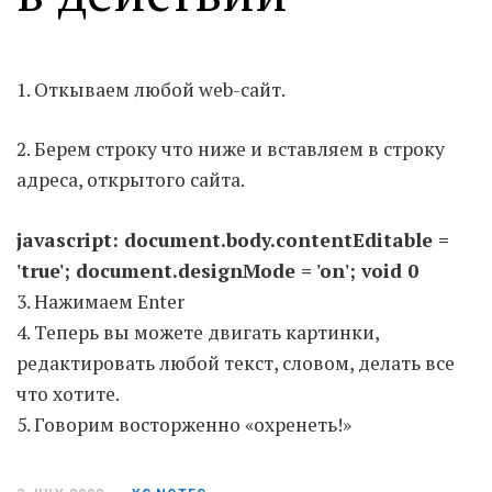
Moldova sightseeings
Blog Archives
1. Откываем любой web-сайт.
To-Do
Wishlist
2. Берем строку что ниже и вставляем в строку
Связаться со мной
адреса, открытого сайта.
javascript: document.body.contentEditable =
TAGZZZZ
'true'; document.designMode = 'on'; void 0
3. Нажимаем Enter
24-70/2.8
(52)
35mm/1.4
(14)
75mm/f1.2
(17)
85/1.4D
(15)
4. Теперь вы можете двигать картинки,
automotive
(22)
Balti
(32)
D800
(88)
редактировать любой текст, словом, делать все
drone
(19)
fujifilm
(28)
hobby
(32)
что хотите.
homestudio
(16)
howto
(17)
5. Говорим восторженно «охренеть!»
Internet
(43)
Kate
(56)
kitchen
(27)
mavic2pro
(20)
MavicXS
(13)