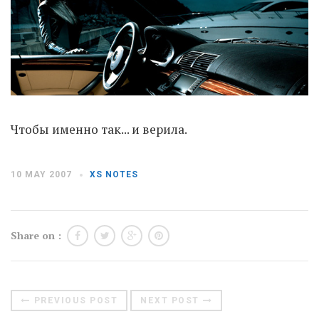
Moldova sightseeings
Blog Archives
To-Do
Wishlist
Связаться со мной
Чтобы именно так... и верила.
TAGZZZZ
10 MAY 2007
XS NOTES
24-70/2.8
(52)
35mm/1.4
(14)
75mm/f1.2
(17)
85/1.4D
(15)
automotive
(22)
Balti
(32)
D800
(88)
Share on :
drone
(19)
fujifilm
(28)
hobby
(32)
homestudio
(16)
howto
(17)
Internet
(43)
Kate
(56)
kitchen
(27)
PREVIOUS POST
NEXT POST
mavic2pro
(20)
MavicXS
(13)