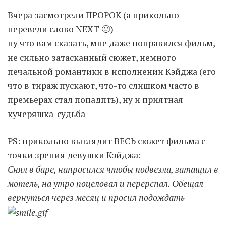
Вчера засмотрели ПРОРОК (а прикольно
Moldova sightseeings
перевели слово NEXT 🙂
)
Blog Archives
ну что вам сказать, мне даже понравился фильм,
To-Do
не сильно затасканный сюжет, немного
Wishlist
печальной романтики в исполнении Кэйджа (его
Связаться со мной
что в тираж пускают, что-то слишком часто в
премьерах стал попадпть), ну и приятная
кучеряшка-судьба
TAGZZZZ
24-70/2.8
(52)
35mm/1.4
(14)
PS: прикольно выглядит ВЕСЬ сюжет фильма с
75mm/f1.2
(17)
85/1.4D
(15)
точки зрения девушки Кэйджа:
automotive
(22)
Balti
(32)
D800
(88)
Снял в баре, напросился чтобы подвезла, затащил в
drone
(19)
fujifilm
(28)
hobby
(32)
мотель, на утро поцеловал и перерспал. Обещал
homestudio
(16)
howto
(17)
вернуться через месяц и просил подождать
Internet
(43)
Kate
(56)
kitchen
(27)
mavic2pro
(20)
MavicXS
(13)