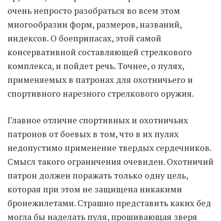
очень непросто разобраться во всем этом
многообразии форм, размеров, названий,
Moldova sightseeings
индексов. О боеприпасах, этой самой
Blog Archives
консервативной составляющей стрелкового
To-Do
комплекса, и пойдет речь. Точнее, о пулях,
Wishlist
применяемых в патронах для охотничьего и
Связаться со мной
спортивного нарезного стрелкового оружия.
TAGZZZZ
Главное отличие спортивных и охотничьих
патронов от боевых в том, что в их пулях
24-70/2.8
(52)
35mm/1.4
(14)
недопустимо применение твердых сердечников.
75mm/f1.2
(17)
85/1.4D
(15)
automotive
(22)
Balti
(32)
D800
(88)
Смысл такого ограничения очевиден. Охотничий
drone
(19)
fujifilm
(28)
hobby
(32)
патрон должен поражать только одну цель,
homestudio
(16)
howto
(17)
которая при этом не защищена никакими
Internet
(43)
Kate
(56)
kitchen
(27)
бронежилетами. Страшно представить каких бед
mavic2pro
(20)
MavicXS
(13)
могла бы наделать пуля, прошивающая зверя