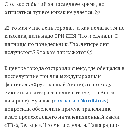
Столько событий за последнее время, но
отписаться тут всё никак не удаётся. 🙁
Moldova sightseeings
Blog Archives
22-го мая у нас день города… и как полагается по
To-Do
классике, пить надо ТРИ ДНЯ. Что и сделали. С
Wishlist
пятницы по понедельник. Что, четыре дня
Связаться со мной
получилось? Это вам так кажется 🙂
В центре города отстроили сцену, где обещался в
TAGZZZZ
последующие три дня международный
24-70/2.8
(52)
35mm/1.4
(14)
фестиваль «Хрустальный Аист» (это по ходу
75mm/f1.2
(17)
85/1.4D
(15)
емкость из которого наливают «Белый Аист»
automotive
(22)
Balti
(32)
D800
(88)
наверное). Ну а нас (
компанию
NordLinks
)
drone
(19)
fujifilm
(28)
hobby
(32)
попросили обеспечить прямую трансляцию
homestudio
(16)
howto
(17)
всего происходящего на телевизионный канал
Internet
(43)
Kate
(56)
kitchen
(27)
«ТВ-6, Бельцы». Что мы и сделали. Наша радио-
mavic2pro
(20)
MavicXS
(13)